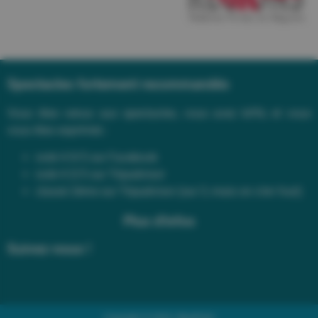
Spectacles fortement recommandés
Vous êtes venus aux spectacles, vous avez kiffé, et vous
vous êtes exprimés :
noté 4.9/5 sur Facebook
noté 4.5/5 sur Tripadvisor
classé 2ème sur Tripadvisor (sur 3, mais on s’en fout)
Plus d'infos
Suivez-nous !