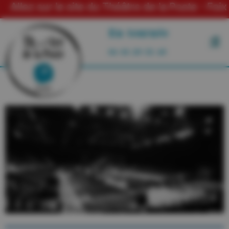
sur le site du Théâtre de la Poste - Foix
En tournée
06 03 29 55 49