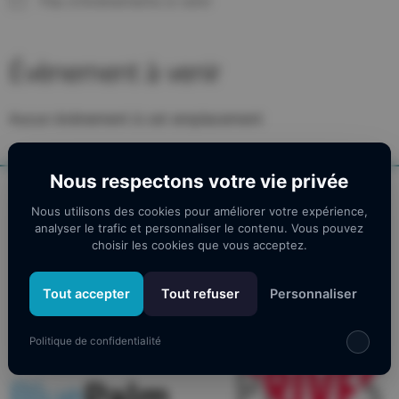
Pas d'événements à venir
Évènement à venir
Aucun évènement à cet emplacement
Nous respectons votre vie privée
Nos partenaires
Nous utilisons des cookies pour améliorer votre expérience,
analyser le trafic et personnaliser le contenu. Vous pouvez
choisir les cookies que vous acceptez.
Tout accepter
Tout refuser
Personnaliser
Politique de confidentialité