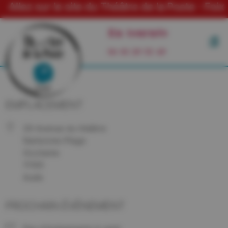
 sur le site du Théâtre de la Poste - Foix
En tournée
06 03 29 55 49
EMPLACEMENT
29 Avenue du théâtre
Narbonne-Plage
Occitanie
11100
Aude
PROCHAIN ÉVÉNEMENT