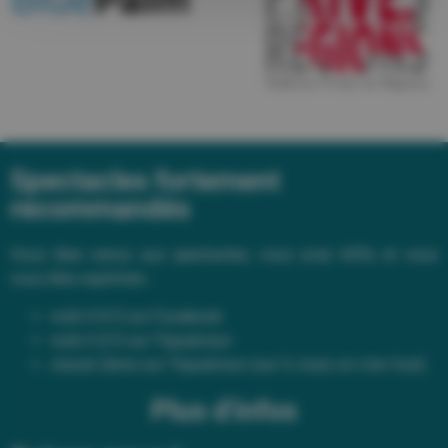
Spectacles fortement
recommandés
Vous êtes venus aux spectacles, vous avez kiffé, et vous
vous êtes exprimés :
noté 4.9/5 sur Facebook
noté 4.5/5 sur Tripadvisor
classé 2ème sur Tripadvisor (sur 3, mais on s’en fout)
Plus d'infos