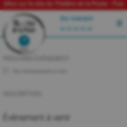
ur le site du Théâtre de la Poste - Foix
En tournée
06 03 29 55 49
PROCHAIN ÉVÉNEMENT
Pas d'événements à venir
DESCRIPTION
Évènement à venir