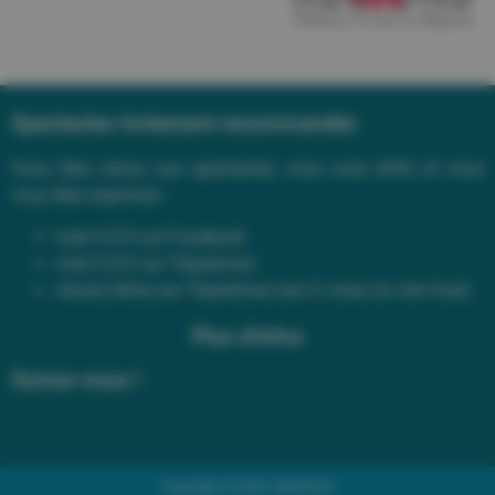
Spectacles fortement recommandés
Vous êtes venus aux spectacles, vous avez kiffé, et vous
vous êtes exprimés :
noté 4.9/5 sur Facebook
noté 4.5/5 sur Tripadvisor
classé 2ème sur Tripadvisor (sur 3, mais on s’en fout)
Plus d'infos
Suivez-nous !
Copyright © 2026 | BluePalm