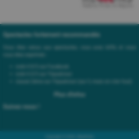
Spectacles fortement recommandés
Vous êtes venus aux spectacles, vous avez kiffé, et vous
vous êtes exprimés :
noté 4.9/5 sur Facebook
noté 4.5/5 sur Tripadvisor
classé 2ème sur Tripadvisor (sur 3, mais on s’en fout)
Plus d'infos
Suivez-nous !
Copyright © 2026 | BluePalm