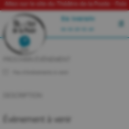
sur le site du Théâtre de la Poste - Foix
En tournée
06 03 29 55 49
PROCHAIN ÉVÉNEMENT
Pas d'événements à venir
DESCRIPTION
Évènement à venir