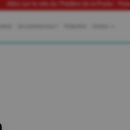
ur le site du Théâtre de la Poste - Foix
scènes
Qui sommes-nous ?
Production
Contact