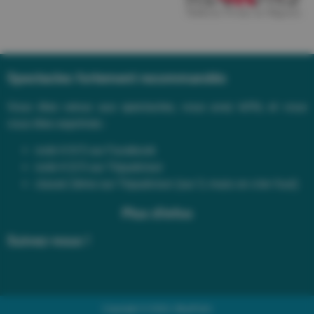
Spectacles fortement recommandés
Vous êtes venus aux spectacles, vous avez kiffé, et vous
vous êtes exprimés :
noté 4.9/5 sur Facebook
noté 4.5/5 sur Tripadvisor
classé 2ème sur Tripadvisor (sur 3, mais on s’en fout)
Plus d'infos
Suivez-nous !
Copyright © 2026 | BluePalm