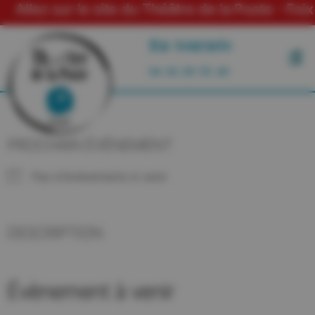
Allez sur le site du Théâtre de la Poste - Foix
En tournée
06 03 29 55 49
PROCHAIN ÉVÉNEMENT
Pas d'événements à venir
DESCRIPTION
Évènement à venir