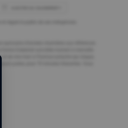
AJOUTER AU CALENDRIER
Télécharger ICS
Calendrier Google
 et régale le public de ses métaphores
une quinzaine d’années charnières aux références
ne Karine Dubernet survoltée mariant à merveille
wn et de one man à l’humour potache qui claque,
ujours justes, pour 70 minutes hilarantes. Vous