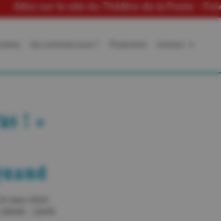
r le site du Théâtre de la Poste - Foix
scènes
Qui sommes-nous ?
Production
Contact
s ! »
uand
8 mars 2024
20h30 - 22h15