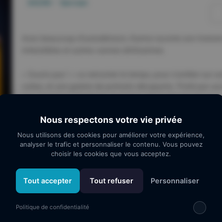
34290 - Servian
Avec beaucoup d’autodérision, Karine raconte son histoire
irrésistibles et autres vannes drôlissimes.
« Souris pas ! » va remonter le temps, pour s’arrêter sur 
cultes, et une galerie de portraits décapants. Porté par u
son expérience théâtrale classique, de boulevard, de clo
« Souris Pas ! » est un assemblage d’influences riches, to
Nous respectons votre vie privée
aimez le spectacle ? Vous aimerez Karine Dubernet !
Nous utilisons des cookies pour améliorer votre expérience,
analyser le trafic et personnaliser le contenu. Vous pouvez
Tarif :
0,00 €
choisir les cookies que vous acceptez.
Je réserve
Tout accepter
Tout refuser
Personnaliser
Politique de confidentialité