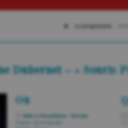
Allez su
Le programme
Les 
ne Dubernet – « Souris Pa
Où
Q
Salle La Parenthèse – Servian
Chemin de la Pascale