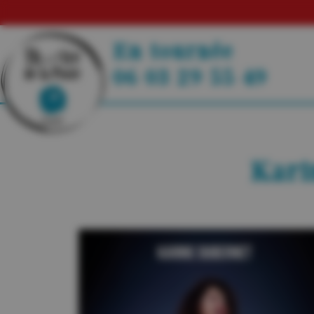
En tournée
06 03 29 55 49
Kari