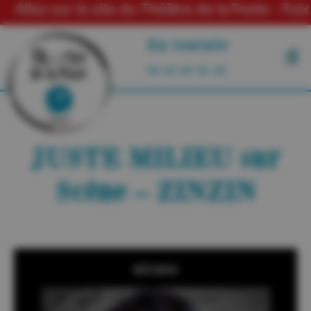
ur le site du Théâtre de la Poste - Foix
En tournée
06 03 29 55 49
JUSTE MILIEU sur
Scène – ZINZIN