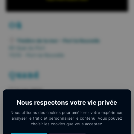
Où
Théâtre de la mer – Port la Nouvelle
60 Quai du Port
11210 - Port-la-Nouvelle
Quand
5 juin 2024
20h00 - 21h45
Nous respectons votre vie privée
AJOUTER AU CALENDRIER
Nous utilisons des cookies pour améliorer votre expérience,
analyser le trafic et personnaliser le contenu. Vous pouvez
choisir les cookies que vous acceptez.
Télécharger ICS
Calendrier Googl
THÉÂTRE DE LA MER – PORT LA NOUVELLE