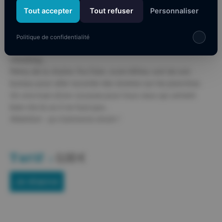
Tout accepter
Tout refuser
Personnaliser
Retrouvez Rémy de Juste Milieu sur les planche de
l’Espace Dominique Baudis de Narbonne Plage
Politique de confidentialité
L’Eurovision, Mbappé, la politique, un rôti de veau, le fact-
checking…
Rémy de la chaîne
YouTube Juste Milieu
sort de son
bureau pour aller raconter des âneries sur les planches.
Un
one-man-show
cocasse pour tous ceux qui aiment
bien rire là où il ne faut pas…
Attention : ça s’annonce zinzin !
Tarif :
0,00 €
Je réserve