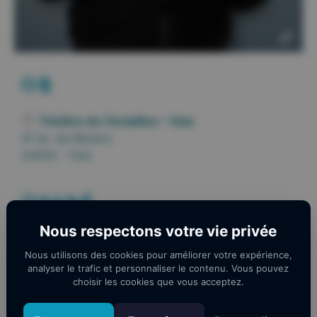
Où
Théâtre de lʼArdaillon – Vias
41 Av. de Béziers
34450 - Vias
Quand
Nous respectons votre vie privée
31 mai 2024
21h00 - 22h45
Nous utilisons des cookies pour améliorer votre expérience,
analyser le trafic et personnaliser le contenu. Vous pouvez
choisir les cookies que vous acceptez.
AJOUTER AU CALENDRIER