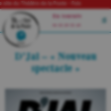
te du Théâtre de la Poste - Foix
En tournée
06 03 29 55 49
D’Jal – « Nouveau
spectacle »